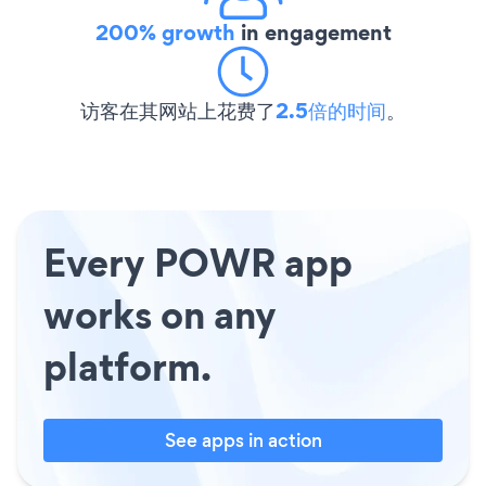
200% growth
in engagement
访客在其网站上花费了
2.5倍的时间
。
Every POWR app
works on any
platform.
See apps in action