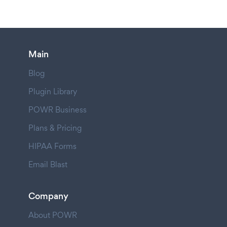
Main
Blog
Plugin Library
POWR Business
Plans & Pricing
HIPAA Forms
Email Blast
Company
About POWR