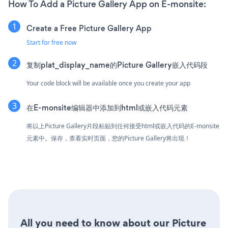
How To Add a Picture Gallery App on E-monsite:
Create a Free Picture Gallery App
Start for free now
复制plat_display_name的Picture Gallery嵌入代码段
Your code block will be available once you create your app
在E-monsite编辑器中添加到html或嵌入代码元素
将以上Picture Gallery片段粘贴到任何接受html或嵌入代码的E-monsite
元素中。保存，查看实时页面，您的Picture Gallery将出现！
All you need to know about our Picture