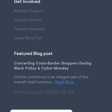
Get Involved
Affiliate Program
Success Stories
Feature Requests
Guest Blog Post
Featured Blog post
Converting Cross-Border Shoppers During
Black Friday & Cyber Monday
Online commerce is an integral part of the
overall retail business.
Read More
Posted by on
2026-08-06