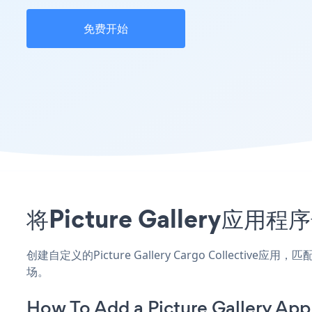
免费开始
将Picture Gallery应用
创建自定义的Picture Gallery Cargo Collecti
场。
How To Add a Picture Gallery App