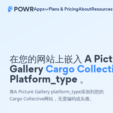
Apps
Plans & Pricing
About
Resources
在您的网站上嵌入 A Pict
Gallery
Cargo Collect
Platform_type 。
将A Picture Gallery platform_type添加到您的
Cargo Collective网站，无需编码或头痛。