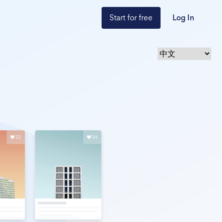
Start for free
Log In