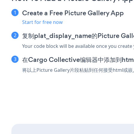
Create a Free Picture Gallery App
Start for free now
复制plat_display_name的Picture G
Your code block will be available once you create
在Cargo Collective编辑器中添加到h
将以上Picture Gallery片段粘贴到任何接受html或嵌