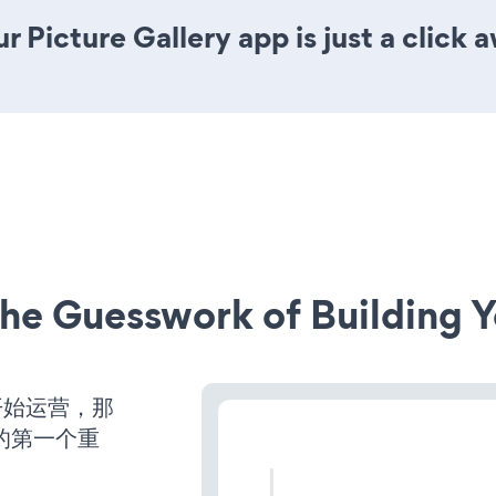
 Picture Gallery app is just a click 
he Guesswork of Building Y
并开始运营，那
的第一个重