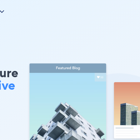
ure
ive