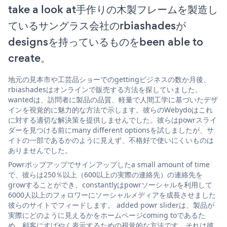
take a look at手作りの木製フレームを製造し
ているサングラス会社のrbiashadesが
designsを持っているものをbeen able to
create。
地元の見本市や工芸品ショーでのgettingビジネスの数か月後、
rbiashadesはオンラインで販売する方法を探していました。
wantedは、訪問者に製品の品質、軽量で人間工学に基づいたデザ
インを視覚的に魅力的な方法で示します。彼らのWebydoはこれ
に対する適切な解決策を提供しませんでした。彼らはpowrスライ
ダーを見つける前にmany different optionsを試しましたが、サ
イトの一部であるかのように見えず、不格好で使いにくいものは
ありませんでした。
Powrポップアップでサインアップしたa small amount of time
で、彼らは250％以上（600以上の実際の連絡先）の連絡先を
growすることができ、constantlyはpowrソーシャルを利用して
6000人以上のフォロワーにソーシャルメディアを成長させました
彼らのサイトでフィードします。 added powr sliderは、製品が
実際にどのように見えるかをホームページcoming toであるた
め、顧客にすばやく表示するための視覚的な方法です。それは彼