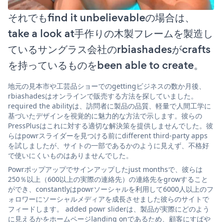
それでもfind it unbelievableの場合は、
take a look at手作りの木製フレームを製造し
ているサングラス会社のrbiashadesがcrafts
を持っているものをbeen able to create。
地元の見本市や工芸品ショーでのgettingビジネスの数か月後、
rbiashadesはオンラインで販売する方法を探していました。
required the abilityは、訪問者に製品の品質、軽量で人間工学に
基づいたデザインを視覚的に魅力的な方法で示します。彼らの
PressPlusはこれに対する適切な解決策を提供しませんでした。彼
らはpowrスライダーを見つける前にdifferent third-party apps
を試しましたが、サイトの一部であるかのように見えず、不格好
で使いにくいものはありませんでした。
Powrポップアップでサインアップしたjust monthsで、彼らは
250％以上（600以上の実際の連絡先）の連絡先をgrowすること
ができ、constantlyはpowrソーシャルを利用して6000人以上のフ
ォロワーにソーシャルメディアを成長させました彼らのサイトで
フィードします。 added powr sliderは、製品が実際にどのよう
に見えるかをホームページlanding onであるため、顧客にすばや