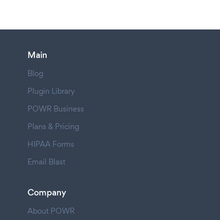
Main
Blog
Plugin Library
POWR Business
Plans & Pricing
HIPAA Forms
Email Blast
Company
About POWR