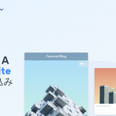
A
ite
め込み