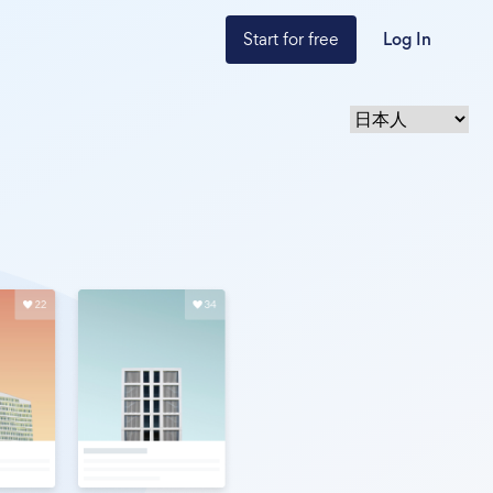
Start for free
Log In