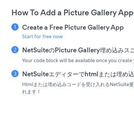
How To Add a Picture Gallery App
Create a Free Picture Gallery App
Start for free now
NetSuiteのPicture Gallery埋
Your code block will be available once you create
NetSuiteエディターでhtmlまたは
Htmlまたは埋め込みコードを受け入れるNetSuite要素
れます！