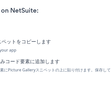
 on NetSuite:
め込みスニペットをコピーします
 your app
埋め込みコード要素に追加します
にPicture Galleryスニペットの上に貼り付けます。保存してラ