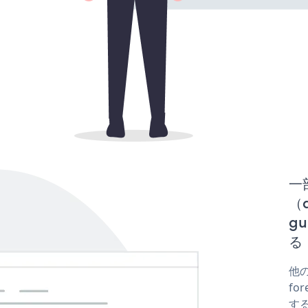
一
（d
gu
る
他の
for
する