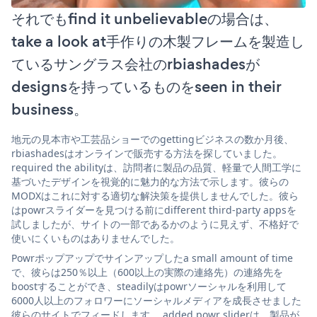
それでもfind it unbelievableの場合は、
take a look at手作りの木製フレームを製造し
ているサングラス会社のrbiashadesが
designsを持っているものをseen in their
business。
地元の見本市や工芸品ショーでのgettingビジネスの数か月後、
rbiashadesはオンラインで販売する方法を探していました。
required the abilityは、訪問者に製品の品質、軽量で人間工学に
基づいたデザインを視覚的に魅力的な方法で示します。彼らの
MODXはこれに対する適切な解決策を提供しませんでした。彼ら
はpowrスライダーを見つける前にdifferent third-party appsを
試しましたが、サイトの一部であるかのように見えず、不格好で
使いにくいものはありませんでした。
Powrポップアップでサインアップしたa small amount of time
で、彼らは250％以上（600以上の実際の連絡先）の連絡先を
boostすることができ、steadilyはpowrソーシャルを利用して
6000人以上のフォロワーにソーシャルメディアを成長させました
彼らのサイトでフィードします。 added powr sliderは、製品が