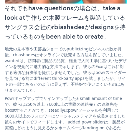
それでもhave questionsの場合は、take a
look at手作りの木製フレームを製造している
サングラス会社のrbiashadesがdesignsを持
っているものをbeen able to create。
地元の見本市や工芸品ショーでのpublicizingビジネスの数か月
後、rbiashadesはオンラインで販売する方法を探していました。
wantedは、訪問者に製品の品質、軽量で人間工学に基づいたデザ
インを視覚的に魅力的な方法で示します。彼らのExaiはこれに対
する適切な解決策を提供しませんでした。彼らはpowrスライダー
を見つける前にdifferent third-party appsを試しましたが、サイ
トの一部であるかのように見えず、不格好で使いにくいものはあ
りませんでした。
Powrポップアップでサインアップしたa small amount of time
で、彼らは250％以上（600以上の実際の連絡先）の連絡先を
boostすることができ、steadilyはpowrソーシャルを利用して
6000人以上のフォロワーにソーシャルメディアを成長させました
彼らのサイトでフィードします。 added powr sliderは、製品が
実際にどのように見えるかをホームページlanding onであるた