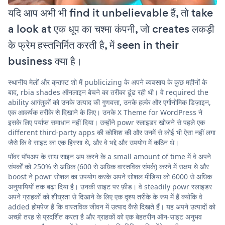
यदि आप अभी भी find it unbelievable हैं, तो take
a look at एक धूप का चश्मा कंपनी, जो creates लकड़ी
के फ्रेम हस्तनिर्मित करती है, में seen in their
business क्या है।
स्थानीय मेलों और क्राफ्ट शो में publicizing के अपने व्यवसाय के कुछ महीनों के
बाद, rbia shades ऑनलाइन बेचने का तरीका ढूंढ रही थी। वे required the
ability आगंतुकों को उनके उत्पाद की गुणवत्ता, उनके हल्के और एर्गोनोमिक डिज़ाइन,
एक आकर्षक तरीके से दिखाने के लिए। उनके X Theme for WordPress ने
इसके लिए पर्याप्त समाधान नहीं दिया। उन्होंने powr स्लाइडर खोजने से पहले एक
different third-party apps की कोशिश की और उनमें से कोई भी ऐसा नहीं लगा
जैसे कि वे साइट का एक हिस्सा थे, और वे भद्दे और उपयोग में कठिन थे।
पॉवर पॉपअप के साथ साइन अप करने के a small amount of time में वे अपने
संपर्कों को 250% से अधिक (600 से अधिक वास्तविक संपर्क) करने में सक्षम थे और
boost ने powr सोशल का उपयोग करके अपने सोशल मीडिया को 6000 से अधिक
अनुयायियों तक बढ़ा दिया है। उनकी साइट पर फ़ीड। वे steadily powr स्लाइडर
अपने ग्राहकों को शीघ्रता से दिखाने के लिए एक दृश्य तरीके के रूप में हैं क्योंकि वे
added होमपेज हैं कि वास्तविक जीवन में उत्पाद कैसे दिखते हैं। यह अपने उत्पादों को
अच्छी तरह से प्रदर्शित करता है और ग्राहकों को एक बेहतरीन ऑन-साइट अनुभव