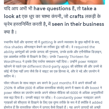
यदि आप अभी भी have questions हैं, तो take a
look at एक धूप का चश्मा कंपनी, जो crafts लकड़ी के
फ्रेम हस्तनिर्मित करती है, में seen in their business
क्या है।
स्थानीय मेलों और क्राफ्ट शो में getting के अपने व्यवसाय के कुछ महीनों के बाद,
rbia shades ऑनलाइन बेचने का तरीका ढूंढ रही थी। वे required the
ability आगंतुकों को उनके उत्पाद की गुणवत्ता, उनके हल्के और एर्गोनोमिक डिज़ाइन,
एक आकर्षक तरीके से दिखाने के लिए। उनके Twenty Thirteen for
WordPress ने इसके लिए पर्याप्त समाधान नहीं दिया। उन्होंने powr स्लाइडर
खोजने से पहले एक different third-party apps की कोशिश की और उनमें से
कोई भी ऐसा नहीं लगा जैसे कि वे साइट का एक हिस्सा थे, और वे भद्दे और उपयोग में
कठिन थे।
पॉवर पॉपअप के साथ साइन अप करने के just months में वे अपने संपर्कों को
250% से अधिक (600 से अधिक वास्तविक संपर्क) करने में सक्षम थे और boost ने
powr सोशल का उपयोग करके अपने सोशल मीडिया को 6000 से अधिक अनुयायियों
तक बढ़ा दिया है। उनकी साइट पर फ़ीड। वे constantly powr स्लाइडर अपने
ग्राहकों को शीघ्रता से दिखाने के लिए एक दृश्य तरीके के रूप में हैं क्योंकि वे added
होमपेज हैं कि वास्तविक जीवन में उत्पाद कैसे दिखते हैं। यह अपने उत्पादों को अच्छी