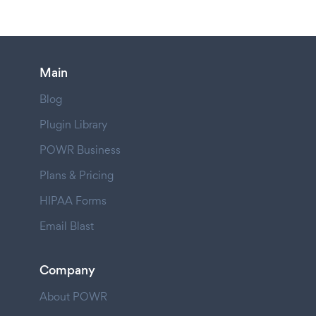
Main
Blog
Plugin Library
POWR Business
Plans & Pricing
HIPAA Forms
Email Blast
Company
About POWR