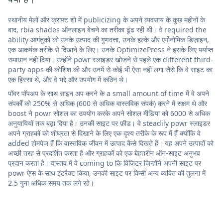
स्थानीय मेलों और क्राफ्ट शो में publicizing के अपने व्यवसाय के कुछ महीनों के
बाद, rbia shades ऑनलाइन बेचने का तरीका ढूंढ रही थी। वे required the
ability आगंतुकों को उनके उत्पाद की गुणवत्ता, उनके हल्के और एर्गोनोमिक डिज़ाइन,
एक आकर्षक तरीके से दिखाने के लिए। उनके OptimizePress ने इसके लिए पर्याप्त
समाधान नहीं दिया। उन्होंने powr स्लाइडर खोजने से पहले एक different third-
party apps की कोशिश की और उनमें से कोई भी ऐसा नहीं लगा जैसे कि वे साइट का
एक हिस्सा थे, और वे भद्दे और उपयोग में कठिन थे।
पॉवर पॉपअप के साथ साइन अप करने के a small amount of time में वे अपने
संपर्कों को 250% से अधिक (600 से अधिक वास्तविक संपर्क) करने में सक्षम थे और
boost ने powr सोशल का उपयोग करके अपने सोशल मीडिया को 6000 से अधिक
अनुयायियों तक बढ़ा दिया है। उनकी साइट पर फ़ीड। वे steadily powr स्लाइडर
अपने ग्राहकों को शीघ्रता से दिखाने के लिए एक दृश्य तरीके के रूप में हैं क्योंकि वे
added होमपेज हैं कि वास्तविक जीवन में उत्पाद कैसे दिखते हैं। यह अपने उत्पादों को
अच्छी तरह से प्रदर्शित करता है और ग्राहकों को एक बेहतरीन ऑन-साइट अनुभव
प्रदान करता है। वास्तव में वे coming to कि विज़िटर जिन्होंने अपनी साइट पर
powr ऐप्स के साथ इंटरैक्ट किया, उनकी साइट पर किसी अन्य व्यक्ति की तुलना में
2.5 गुना अधिक समय तक लगे रहे।