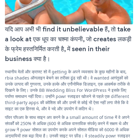
यदि आप अभी भी find it unbelievable हैं, तो take
a look at एक धूप का चश्मा कंपनी, जो creates लकड़ी
के फ्रेम हस्तनिर्मित करती है, में seen in their
business क्या है।
स्थानीय मेलों और क्राफ्ट शो में getting के अपने व्यवसाय के कुछ महीनों के बाद,
rbia shades ऑनलाइन बेचने का तरीका ढूंढ रही थी। वे wanted आगंतुकों को
उनके उत्पाद की गुणवत्ता, उनके हल्के और एर्गोनोमिक डिज़ाइन, एक आकर्षक तरीके से
दिखाने के लिए। उनके BB Wedding Bliss For WordPress ने इसके लिए
पर्याप्त समाधान नहीं दिया। उन्होंने powr स्लाइडर खोजने से पहले एक different
third-party apps की कोशिश की और उनमें से कोई भी ऐसा नहीं लगा जैसे कि वे
साइट का एक हिस्सा थे, और वे भद्दे और उपयोग में कठिन थे।
पॉवर पॉपअप के साथ साइन अप करने के a small amount of time में वे अपने
संपर्कों को 250% से अधिक (600 से अधिक वास्तविक संपर्क) करने में सक्षम थे और
grow ने powr सोशल का उपयोग करके अपने सोशल मीडिया को 6000 से अधिक
अनुयायियों तक बढ़ा दिया है। उनकी साइट पर फ़ीड। वे steadily powr स्लाइडर