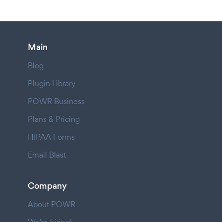
Main
Blog
Plugin Library
POWR Business
Plans & Pricing
HIPAA Forms
Email Blast
Company
About POWR