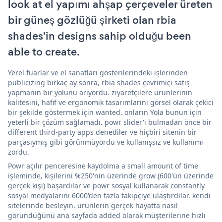
look at el yapımı ahşap çerçeveler üreten
bir güneş gözlüğü şirketi olan rbia
shades'in designs sahip olduğu been
able to create.
Yerel fuarlar ve el sanatları gösterilerindeki işlerinden
publicizing birkaç ay sonra, rbia shades çevrimiçi satış
yapmanın bir yolunu arıyordu. ziyaretçilere ürünlerinin
kalitesini, hafif ve ergonomik tasarımlarını görsel olarak çekici
bir şekilde göstermek için wanted. onların Yola bunun için
yeterli bir çözüm sağlamadı. powr slider'ı bulmadan önce bir
different third-party apps denediler ve hiçbiri sitenin bir
parçasıymış gibi görünmüyordu ve kullanışsız ve kullanımı
zordu.
Powr açılır penceresine kaydolma a small amount of time
işleminde, kişilerini %250'nin üzerinde grow (600'ün üzerinde
gerçek kişi) başardılar ve powr sosyal kullanarak constantly
sosyal medyalarını 6000'den fazla takipçiye ulaştırdılar. kendi
sitelerinde besleyin. ürünlerin gerçek hayatta nasıl
göründüğünü ana sayfada added olarak müşterilerine hızlı