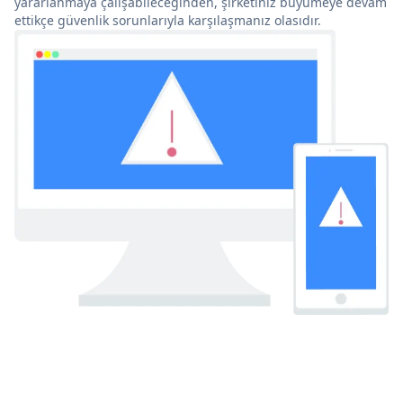
yararlanmaya çalışabileceğinden, şirketiniz büyümeye devam
ettikçe güvenlik sorunlarıyla karşılaşmanız olasıdır.