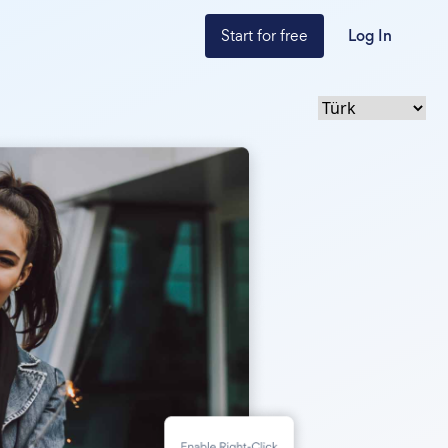
Start for free
Log In