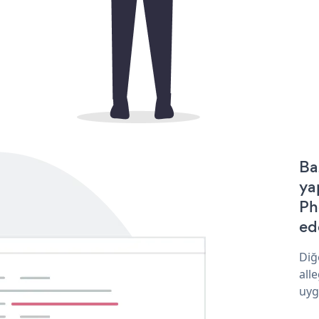
Ba
ya
Ph
ede
Diğ
all
uyg