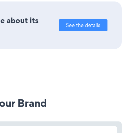
e about its
See the details
our Brand