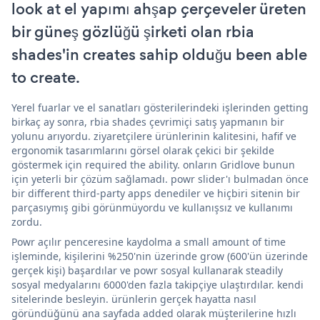
look at el yapımı ahşap çerçeveler üreten
bir güneş gözlüğü şirketi olan rbia
shades'in creates sahip olduğu been able
to create.
Yerel fuarlar ve el sanatları gösterilerindeki işlerinden getting
birkaç ay sonra, rbia shades çevrimiçi satış yapmanın bir
yolunu arıyordu. ziyaretçilere ürünlerinin kalitesini, hafif ve
ergonomik tasarımlarını görsel olarak çekici bir şekilde
göstermek için required the ability. onların Gridlove bunun
için yeterli bir çözüm sağlamadı. powr slider'ı bulmadan önce
bir different third-party apps denediler ve hiçbiri sitenin bir
parçasıymış gibi görünmüyordu ve kullanışsız ve kullanımı
zordu.
Powr açılır penceresine kaydolma a small amount of time
işleminde, kişilerini %250'nin üzerinde grow (600'ün üzerinde
gerçek kişi) başardılar ve powr sosyal kullanarak steadily
sosyal medyalarını 6000'den fazla takipçiye ulaştırdılar. kendi
sitelerinde besleyin. ürünlerin gerçek hayatta nasıl
göründüğünü ana sayfada added olarak müşterilerine hızlı