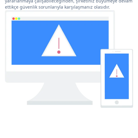
yararlanmaya çalışabileceğinden, şirketiniz büyümeye devam
ettikçe güvenlik sorunlarıyla karşılaşmanız olasıdır.