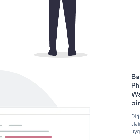
Ba
Ph
Wa
bir
Diğ
cla
uyg