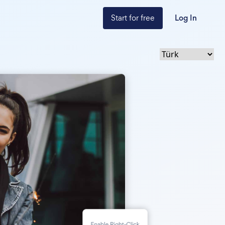
Start for free
Log In