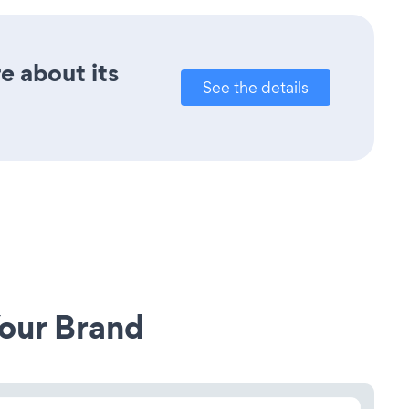
e about its
See the details
our Brand