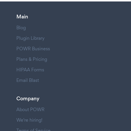
Main
Blog
Plugin Library
POWR Business
Plans & Pricing
HIPAA Forms
Email Blast
Company
About POWR
We're hiring!
Terms of Service