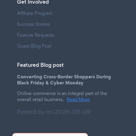
Get Involved
Affiliate Program
Success Stories
Feature Requests
Guest Blog Post
Featured Blog post
Converting Cross-Border Shoppers During
Black Friday & Cyber Monday
Online commerce is an integral part of the
overall retail business.
Read More
Posted by on
2026-08-09