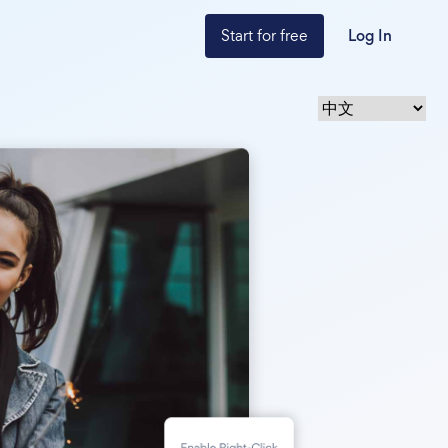
Start for free
Log In