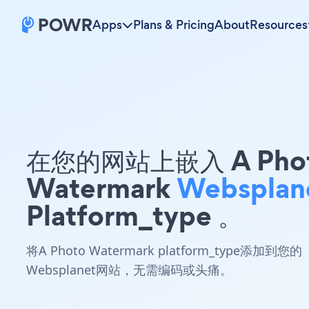
Apps
Plans & Pricing
About
Resources
在您的网站上嵌入 A Pho
Watermark
Websplan
Platform_type 。
将A Photo Watermark platform_type添加到您的
Websplanet网站，无需编码或头痛。