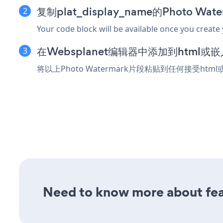
复制plat_display_name的Photo Wa
Your code block will be available once you create
在Websplanet编辑器中添加到html或
将以上Photo Watermark片段粘贴到任何接受htm
Need to know more about fea