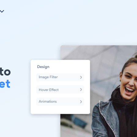
to
et