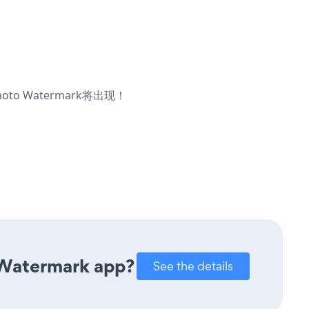
o Watermark将出现！
 Watermark app?
See the details