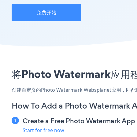
免费开始
将Photo Watermark
创建自定义的Photo Watermark Websplanet应
How To Add a Photo Watermark A
Create a Free Photo Watermark App
Start for free now