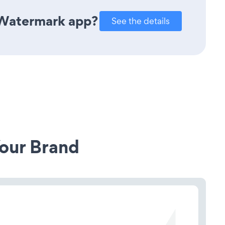
 Watermark app?
See the details
our Brand