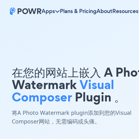
Apps
Plans & Pricing
About
Resources
在您的网站上嵌入 A Pho
Watermark
Visual
Composer
Plugin 。
将A Photo Watermark plugin添加到您的Visual
Composer网站，无需编码或头痛。