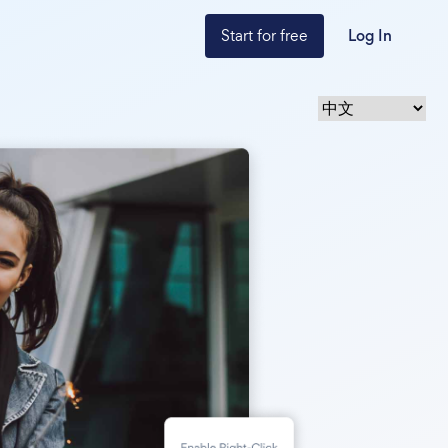
Start for free
Log In