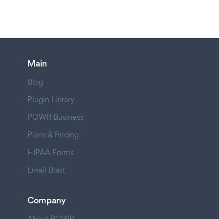
Main
Blog
Plugin Library
POWR Business
Plans & Pricing
HIPAA Forms
Email Blast
Company
About POWR