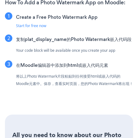
How To Add a Photo Watermark App on Moodle:
Create a Free Photo Watermark App
Start for free now
复制plat_display_name的Photo Watermark嵌入代码段
Your code block will be available once you create your app
在Moodle编辑器中添加到html或嵌入代码元素
将以上Photo Watermark片段粘贴到任何接受html或嵌入代码的
Moodle元素中。保存，查看实时页面，您的Photo Watermark将出现！
All you need to know about our Photo