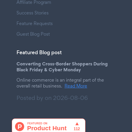
Affiliate Program
Success Stories
Feature Requests
Guest Blog Post
Featured Blog post
Converting Cross-Border Shoppers During
Black Friday & Cyber Monday
Online commerce is an integral part of the
overall retail business.
Read More
Posted by on
2026-08-06