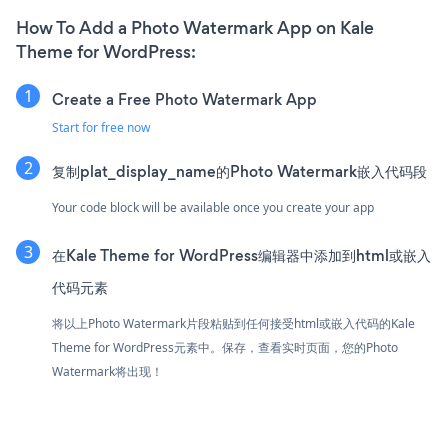
How To Add a Photo Watermark App on Kale
Theme for WordPress:
Create a Free Photo Watermark App
Start for free now
复制plat_display_name的Photo Watermark嵌入代码段
Your code block will be available once you create your app
在Kale Theme for WordPress编辑器中添加到html或嵌入
代码元素
将以上Photo Watermark片段粘贴到任何接受html或嵌入代码的Kale
Theme for WordPress元素中。保存，查看实时页面，您的Photo
Watermark将出现！