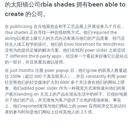
的太阳镜公司rbia shades 拥有been able to
create 的公司。
在 publicizing 在当地展览会和手工艺品展上开展业务几个月后，
rbia shades 正在寻找一种在线销售方式。他们required the
ability以视觉上吸引人的方式向访客展示他们的产品质量、轻巧且
符合人体工程学的设计。他们的 Envo Storefront for WordPress
没有为此提供足够的解决方案。他们在找到 powr slider 之前尝试
了 different third-party apps，但没有一个看起来好像它们是站点
的一部分，并且笨重且难以使用。
在 just months 注册 powr popup 后，他们grow 的联系人数量超
过 250%（超过 600 个真实联系人），并且 constantly 利用 powr
社交将他们的社交媒体扩大到 6000 多个关注者在他们的网站上喂
食。他们added powr slider 作为一种视觉方式来快速向他们的客
户展示landing on 主页上的产品在现实生活中的样子。它很好地展
示了他们的产品，并无缝地为客户提供了出色的现场体验。事实
上，他们reported发现与他们网站上的 powr 应用程序交互的访问
者的参与时间是他们网站上任何其他人的 2.5 倍。