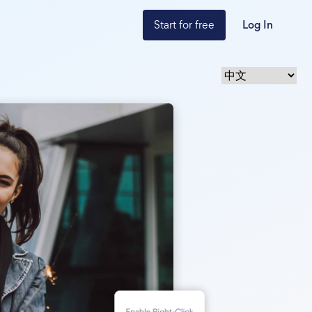
Start for free
Log In