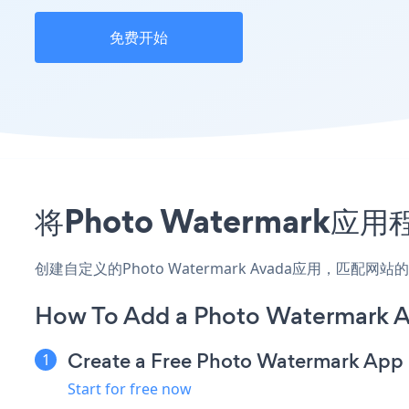
免费开始
将Photo Watermar
创建自定义的Photo Watermark Avada应用，匹配
How To Add a Photo Watermark A
Create a Free Photo Watermark App
Start for free now