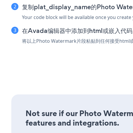
复制plat_display_name的Photo Wa
Your code block will be available once you create
在Avada编辑器中添加到html或嵌入代
将以上Photo Watermark片段粘贴到任何接受ht
Not sure if our Photo Waterma
features and integrations.