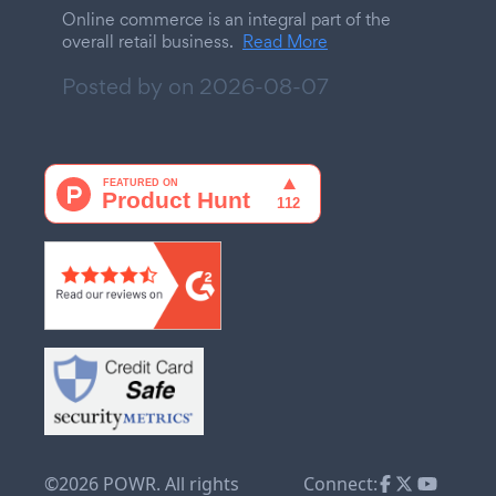
Online commerce is an integral part of the
overall retail business.
Read More
Posted by on
2026-08-07
©2026 POWR. All rights
Connect: