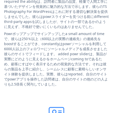
required the abilityは、訪問者に製品の品質、軽量で人間工学に
基づいたデザインを視覚的に魅力的な方法で示します。彼らのTS
Photography For WordPressはこれに対する適切な解決策を提供
しませんでした。彼らはpowrスライダーを見つける前にdifferent
third-party appsを試しましたが、サイトの一部であるかのよう
に見えず、不格好で使いにくいものはありませんでした。
Powrポップアップでサインアップしたa small amount of time
で、彼らは250％以上（600以上の実際の連絡先）の連絡先を
boostすることができ、constantlyはpowrソーシャルを利用して
6000人以上のフォロワーにソーシャルメディアを成長させました
彼らのサイトでフィードします。 added powr sliderは、製品が
実際にどのように見えるかをホームページcoming toであるた
め、顧客にすばやく表示するための視覚的な方法です。それは彼
らの製品を上手に紹介し、シームレスに顧客に素晴らしいオンサ
イト体験を提供しました。実際、彼らはreported、自分のサイト
でpowrアプリを操作した訪問者は、自分のサイトの他のどの人よ
りも2.5倍長く関与していました。