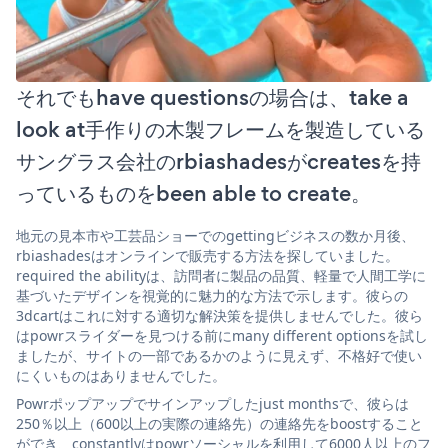
それでもhave questionsの場合は、take a
look at手作りの木製フレームを製造している
サングラス会社のrbiashadesがcreatesを持
っているものをbeen able to create。
地元の見本市や工芸品ショーでのgettingビジネスの数か月後、
rbiashadesはオンラインで販売する方法を探していました。
required the abilityは、訪問者に製品の品質、軽量で人間工学に
基づいたデザインを視覚的に魅力的な方法で示します。彼らの
3dcartはこれに対する適切な解決策を提供しませんでした。彼ら
はpowrスライダーを見つける前にmany different optionsを試し
ましたが、サイトの一部であるかのように見えず、不格好で使い
にくいものはありませんでした。
Powrポップアップでサインアップしたjust monthsで、彼らは
250％以上（600以上の実際の連絡先）の連絡先をboostすること
ができ、constantlyはpowrソーシャルを利用して6000人以上のフ