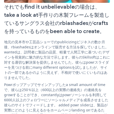
それでもfind it unbelievableの場合は、
take a look at手作りの木製フレームを製造し
ているサングラス会社のrbiashadesがcrafts
を持っているものをbeen able to create。
地元の見本市や工芸品ショーでのpublicizingビジネスの数か月
後、rbiashadesはオンラインで販売する方法を探していました。
wantedは、訪問者に製品の品質、軽量で人間工学に基づいたデザ
インを視覚的に魅力的な方法で示します。彼らのSkillsoftはこれに
対する適切な解決策を提供しませんでした。彼らはpowrスライダ
ーを見つける前にmany different optionsを試しましたが、サイ
トの一部であるかのように見えず、不格好で使いにくいものはあ
りませんでした。
Powrポップアップでサインアップしたa small amount of time
で、彼らは250％以上（600以上の実際の連絡先）の連絡先を
growすることができ、constantlyはpowrソーシャルを利用して
6000人以上のフォロワーにソーシャルメディアを成長させました
彼らのサイトでフィードします。 added powr sliderは、製品が
実際にどのように見えるかをホームページlanding onであるた