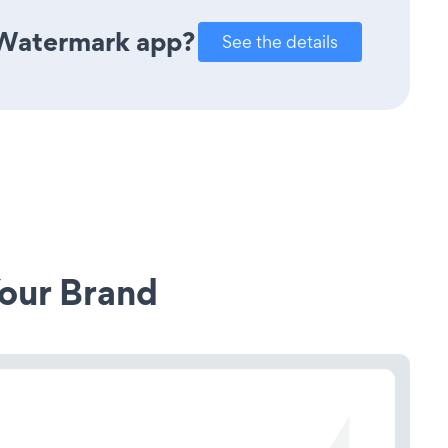
 Watermark app?
See the details
our Brand