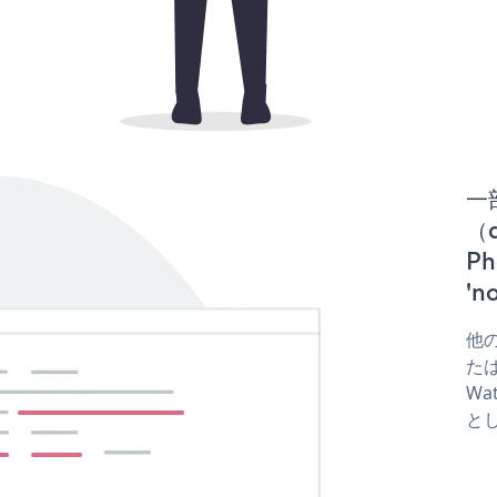
一
（d
P
'
他の
たは
Wa
と