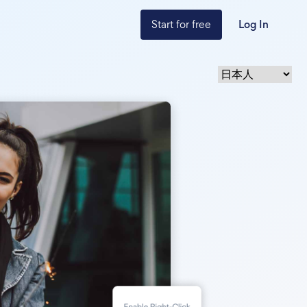
Start for free
Log In