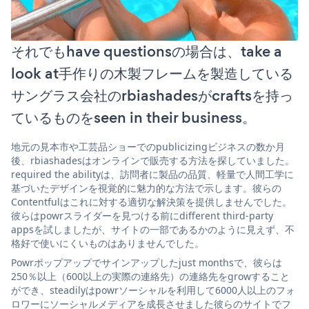
それでもhave questionsの場合は、take a
look at手作りの木製フレームを製造している
サングラス会社のrbiashadesがcraftsを持っ
ているものをseen in their business。
地元の見本市や工芸品ショーでのpublicizingビジネスの数か月
後、rbiashadesはオンラインで販売する方法を探していました。
required the abilityは、訪問者に製品の品質、軽量で人間工学に
基づいたデザインを視覚的に魅力的な方法で示します。彼らの
Contentfulはこれに対する適切な解決策を提供しませんでした。
彼らはpowrスライダーを見つける前にdifferent third-party
appsを試しましたが、サイトの一部であるかのように見えず、不
格好で使いにくいものはありませんでした。
Powrポップアップでサインアップしたjust monthsで、彼らは
250％以上（600以上の実際の連絡先）の連絡先をgrowすること
ができ、steadilyはpowrソーシャルを利用して6000人以上のフォ
ロワーにソーシャルメディアを成長させました彼らのサイトでフ