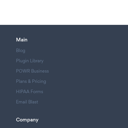
Main
Blog
Plugin Library
POWR Business
Plans & Pricing
HIPAA Forms
Email Blast
Company