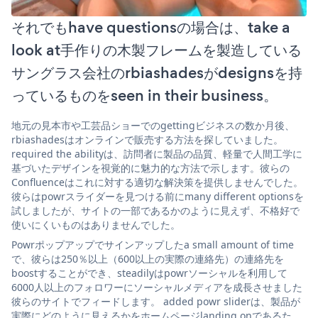
それでもhave questionsの場合は、take a
look at手作りの木製フレームを製造している
サングラス会社のrbiashadesがdesignsを持
っているものをseen in their business。
地元の見本市や工芸品ショーでのgettingビジネスの数か月後、
rbiashadesはオンラインで販売する方法を探していました。
required the abilityは、訪問者に製品の品質、軽量で人間工学に
基づいたデザインを視覚的に魅力的な方法で示します。彼らの
Confluenceはこれに対する適切な解決策を提供しませんでした。
彼らはpowrスライダーを見つける前にmany different optionsを
試しましたが、サイトの一部であるかのように見えず、不格好で
使いにくいものはありませんでした。
Powrポップアップでサインアップしたa small amount of time
で、彼らは250％以上（600以上の実際の連絡先）の連絡先を
boostすることができ、steadilyはpowrソーシャルを利用して
6000人以上のフォロワーにソーシャルメディアを成長させました
彼らのサイトでフィードします。 added powr sliderは、製品が
実際にどのように見えるかをホームページlanding onであるた