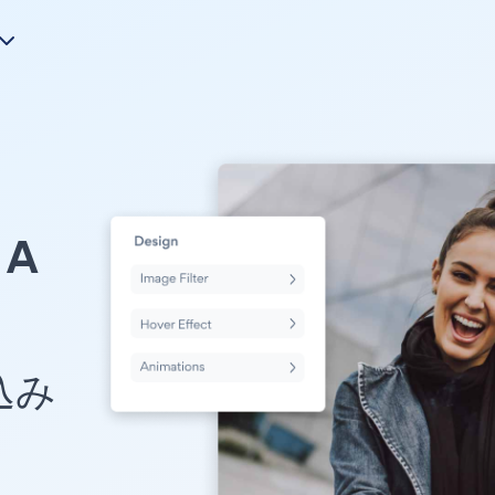
A
め込み