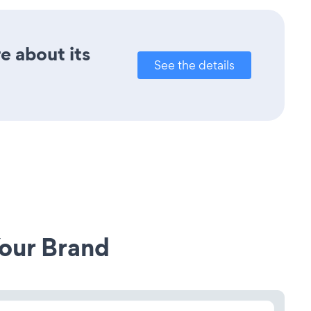
e about its
See the details
our Brand