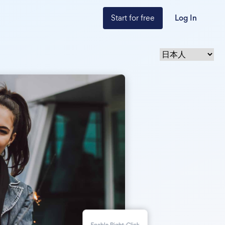
Start for free
Log In