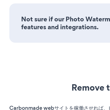
Not sure if our Photo Waterma
features and integrations.
Remove t
Carbonmade webサイトを稼働させれば