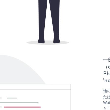
一
（d
P
'
他の
たは
Wa
と