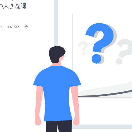
の大きな課
ate、make、そ