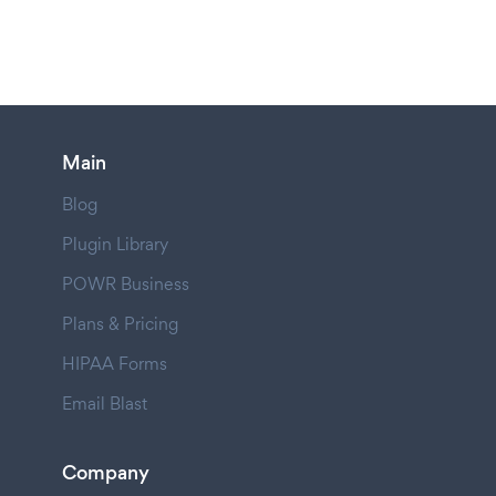
Main
Blog
Plugin Library
POWR Business
Plans & Pricing
HIPAA Forms
Email Blast
Company