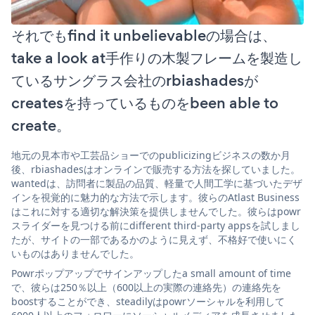
それでもfind it unbelievableの場合は、
take a look at手作りの木製フレームを製造し
ているサングラス会社のrbiashadesが
createsを持っているものをbeen able to
create。
地元の見本市や工芸品ショーでのpublicizingビジネスの数か月
後、rbiashadesはオンラインで販売する方法を探していました。
wantedは、訪問者に製品の品質、軽量で人間工学に基づいたデザ
インを視覚的に魅力的な方法で示します。彼らのAtlast Business
はこれに対する適切な解決策を提供しませんでした。彼らはpowr
スライダーを見つける前にdifferent third-party appsを試しまし
たが、サイトの一部であるかのように見えず、不格好で使いにく
いものはありませんでした。
Powrポップアップでサインアップしたa small amount of time
で、彼らは250％以上（600以上の実際の連絡先）の連絡先を
boostすることができ、steadilyはpowrソーシャルを利用して