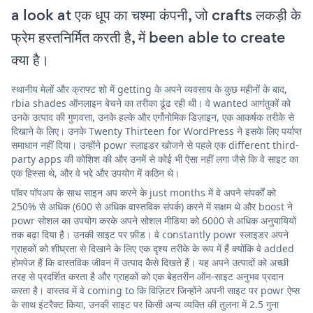
a look at एक धूप का चश्मा कंपनी, जो crafts लकड़ी के
फ्रेम हस्तनिर्मित करती है, में been able to create
क्या है।
स्थानीय मेलों और क्राफ्ट शो में getting के अपने व्यवसाय के कुछ महीनों के बाद,
rbia shades ऑनलाइन बेचने का तरीका ढूंढ रही थी। वे wanted आगंतुकों को
उनके उत्पाद की गुणवत्ता, उनके हल्के और एर्गोनोमिक डिज़ाइन, एक आकर्षक तरीके से
दिखाने के लिए। उनके Twenty Thirteen for WordPress ने इसके लिए पर्याप्त
समाधान नहीं दिया। उन्होंने powr स्लाइडर खोजने से पहले एक different third-
party apps की कोशिश की और उनमें से कोई भी ऐसा नहीं लगा जैसे कि वे साइट का
एक हिस्सा थे, और वे भद्दे और उपयोग में कठिन थे।
पॉवर पॉपअप के साथ साइन अप करने के just months में वे अपने संपर्कों को
250% से अधिक (600 से अधिक वास्तविक संपर्क) करने में सक्षम थे और boost ने
powr सोशल का उपयोग करके अपने सोशल मीडिया को 6000 से अधिक अनुयायियों
तक बढ़ा दिया है। उनकी साइट पर फ़ीड। वे constantly powr स्लाइडर अपने
ग्राहकों को शीघ्रता से दिखाने के लिए एक दृश्य तरीके के रूप में हैं क्योंकि वे added
होमपेज हैं कि वास्तविक जीवन में उत्पाद कैसे दिखते हैं। यह अपने उत्पादों को अच्छी
तरह से प्रदर्शित करता है और ग्राहकों को एक बेहतरीन ऑन-साइट अनुभव प्रदान
करता है। वास्तव में वे coming to कि विज़िटर जिन्होंने अपनी साइट पर powr ऐप्स
के साथ इंटरैक्ट किया, उनकी साइट पर किसी अन्य व्यक्ति की तुलना में 2.5 गुना