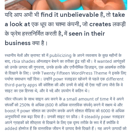
यदि आप अभी भी find it unbelievable हैं, तो take
a look at एक धूप का चश्मा कंपनी, जो creates लकड़ी
के फ्रेम हस्तनिर्मित करती है, में seen in their
business क्या है।
स्थानीय मेलों और क्राफ्ट शो में publicizing के अपने व्यवसाय के कुछ महीनों के
बाद, rbia shades ऑनलाइन बेचने का तरीका ढूंढ रही थी। वे wanted आगंतुकों
को उनके उत्पाद की गुणवत्ता, उनके हल्के और एर्गोनोमिक डिज़ाइन, एक आकर्षक तरीके
से दिखाने के लिए। उनके Twenty Fifteen WordPress Theme ने इसके लिए
पर्याप्त समाधान नहीं दिया। उन्होंने powr स्लाइडर खोजने से पहले एक different
third-party apps की कोशिश की और उनमें से कोई भी ऐसा नहीं लगा जैसे कि वे
साइट का एक हिस्सा थे, और वे भद्दे और उपयोग में कठिन थे।
पॉवर पॉपअप के साथ साइन अप करने के a small amount of time में वे अपने
संपर्कों को 250% से अधिक (600 से अधिक वास्तविक संपर्क) करने में सक्षम थे और
boost ने powr सोशल का उपयोग करके अपने सोशल मीडिया को 6000 से अधिक
अनुयायियों तक बढ़ा दिया है। उनकी साइट पर फ़ीड। वे steadily powr स्लाइडर
अपने ग्राहकों को शीघ्रता से दिखाने के लिए एक दृश्य तरीके के रूप में हैं क्योंकि वे
added होमपेज हैं कि वास्तविक जीवन में उत्पाद कैसे दिखते हैं। यह अपने उत्पादों को