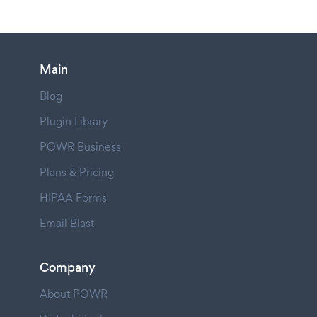
Main
Blog
Plugin Library
POWR Business
Plans & Pricing
HIPAA Forms
Email Blast
Company
About POWR