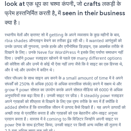
look at एक धूप का चश्मा कंपनी, जो crafts लकड़ी के
फ्रेम हस्तनिर्मित करती है, में seen in their business
क्या है।
स्थानीय मेलों और क्राफ्ट शो में getting के अपने व्यवसाय के कुछ महीनों के बाद,
rbia shades ऑनलाइन बेचने का तरीका ढूंढ रही थी। वे wanted आगंतुकों को
उनके उत्पाद की गुणवत्ता, उनके हल्के और एर्गोनोमिक डिज़ाइन, एक आकर्षक तरीके से
दिखाने के लिए। उनके Neve for WordPress ने इसके लिए पर्याप्त समाधान नहीं
दिया। उन्होंने powr स्लाइडर खोजने से पहले एक many different options
की कोशिश की और उनमें से कोई भी ऐसा नहीं लगा जैसे कि वे साइट का एक हिस्सा थे,
और वे भद्दे और उपयोग में कठिन थे।
पॉवर पॉपअप के साथ साइन अप करने के a small amount of time में वे अपने
संपर्कों को 250% से अधिक (600 से अधिक वास्तविक संपर्क) करने में सक्षम थे और
grow ने powr सोशल का उपयोग करके अपने सोशल मीडिया को 6000 से अधिक
अनुयायियों तक बढ़ा दिया है। उनकी साइट पर फ़ीड। वे steadily powr स्लाइडर
अपने ग्राहकों को शीघ्रता से दिखाने के लिए एक दृश्य तरीके के रूप में हैं क्योंकि वे
added होमपेज हैं कि वास्तविक जीवन में उत्पाद कैसे दिखते हैं। यह अपने उत्पादों को
अच्छी तरह से प्रदर्शित करता है और ग्राहकों को एक बेहतरीन ऑन-साइट अनुभव
प्रदान करता है। वास्तव में वे coming to कि विज़िटर जिन्होंने अपनी साइट पर
powr ऐप्स के साथ इंटरैक्ट किया, उनकी साइट पर किसी अन्य व्यक्ति की तुलना में
2.5 गुना अधिक समय तक लगे रहे।