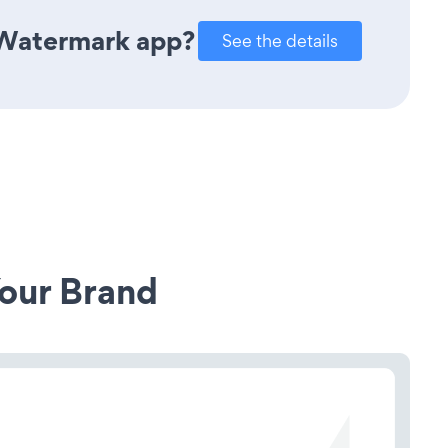
 Watermark app?
See the details
our Brand