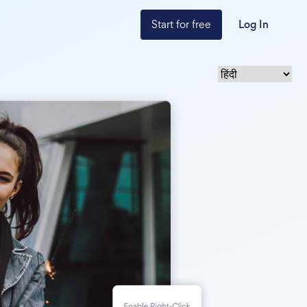
Start for free
Log In