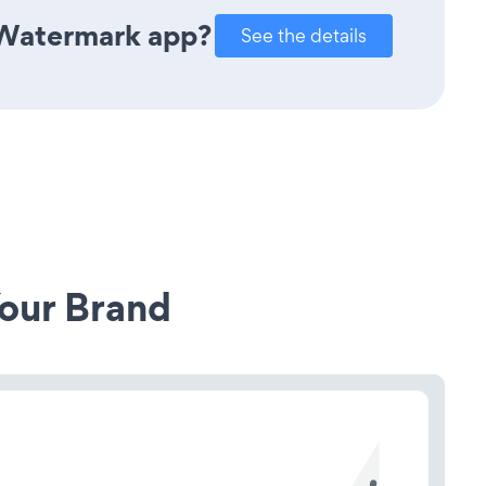
 Watermark app?
See the details
our Brand