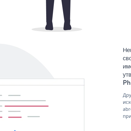
Не
св
им
ут
Ph
Дру
исх
abr
при