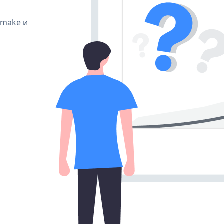
, make и