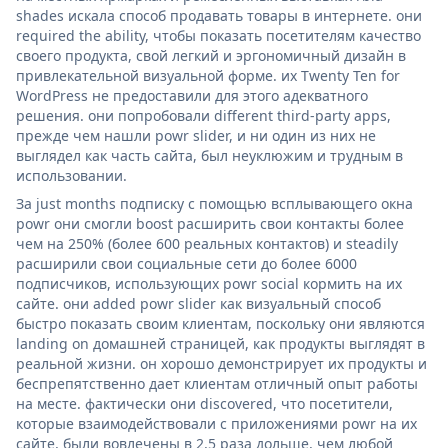
shades искала способ продавать товары в интернете. они
required the ability, чтобы показать посетителям качество
своего продукта, свой легкий и эргономичный дизайн в
привлекательной визуальной форме. их Twenty Ten for
WordPress не предоставили для этого адекватного
решения. они попробовали different third-party apps,
прежде чем нашли powr slider, и ни один из них не
выглядел как часть сайта, был неуклюжим и трудным в
использовании.
За just months подписку с помощью всплывающего окна
powr они смогли boost расширить свои контакты более
чем на 250% (более 600 реальных контактов) и steadily
расширили свои социальные сети до более 6000
подписчиков, использующих powr social кормить на их
сайте. они added powr slider как визуальный способ
быстро показать своим клиентам, поскольку они являются
landing on домашней страницей, как продукты выглядят в
реальной жизни. он хорошо демонстрирует их продукты и
беспрепятственно дает клиентам отличный опыт работы
на месте. фактически они discovered, что посетители,
которые взаимодействовали с приложениями powr на их
сайте, были вовлечены в 2,5 раза дольше, чем любой