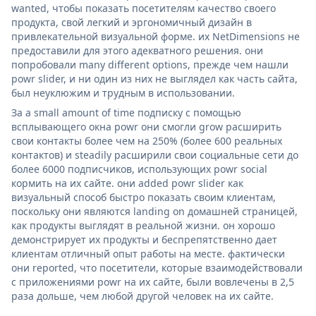
wanted, чтобы показать посетителям качество своего
продукта, свой легкий и эргономичный дизайн в
привлекательной визуальной форме. их NetDimensions не
предоставили для этого адекватного решения. они
попробовали many different options, прежде чем нашли
powr slider, и ни один из них не выглядел как часть сайта,
был неуклюжим и трудным в использовании.
За a small amount of time подписку с помощью
всплывающего окна powr они смогли grow расширить
свои контакты более чем на 250% (более 600 реальных
контактов) и steadily расширили свои социальные сети до
более 6000 подписчиков, использующих powr social
кормить на их сайте. они added powr slider как
визуальный способ быстро показать своим клиентам,
поскольку они являются landing on домашней страницей,
как продукты выглядят в реальной жизни. он хорошо
демонстрирует их продукты и беспрепятственно дает
клиентам отличный опыт работы на месте. фактически
они reported, что посетители, которые взаимодействовали
с приложениями powr на их сайте, были вовлечены в 2,5
раза дольше, чем любой другой человек на их сайте.