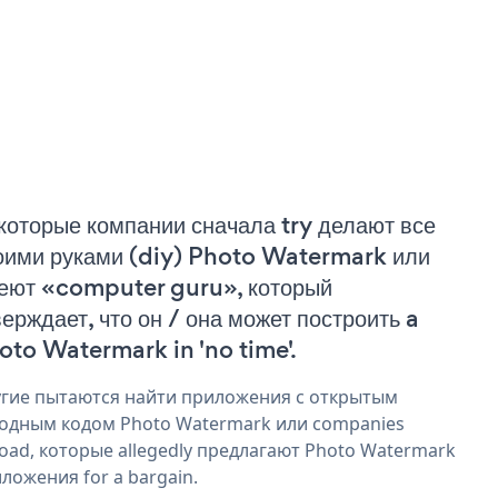
которые компании сначала try делают все
оими руками (diy) Photo Watermark или
еют «computer guru», который
верждает, что он / она может построить a
oto Watermark in 'no time'.
гие пытаются найти приложения с открытым
одным кодом Photo Watermark или companies
oad, которые allegedly предлагают Photo Watermark
ложения for a bargain.