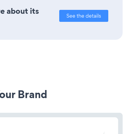
e about its
See the details
our Brand