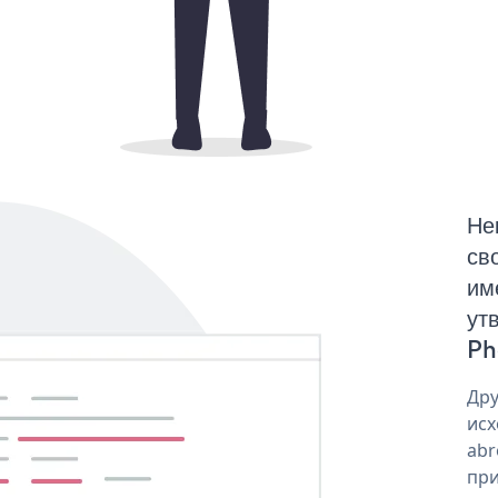
Не
св
им
ут
Ph
Дру
исх
abr
при