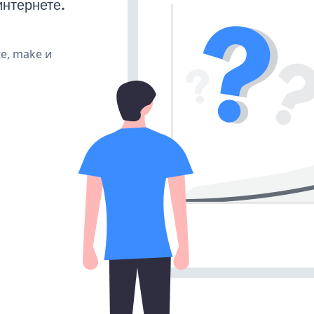
интернете.
te, make и