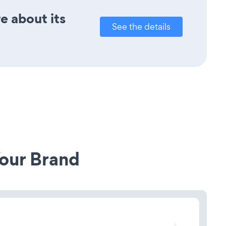
e about its
See the details
our Brand