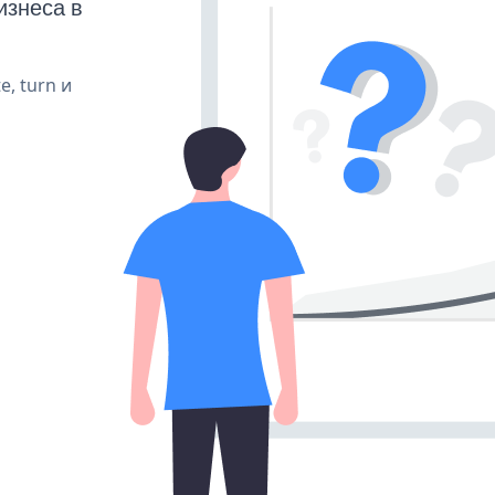
изнеса в
e, turn и