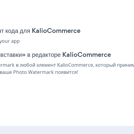
нт кода для KalioCommerce
 your app
я вставки» в редакторе KalioCommerce
mark в любой элемент KalioCommerce, который принима
 ваше Photo Watermark появится!