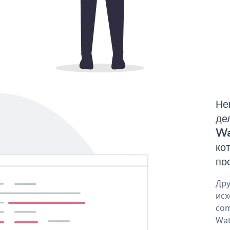
Не
де
Wa
ко
по
Дру
исх
com
Wat