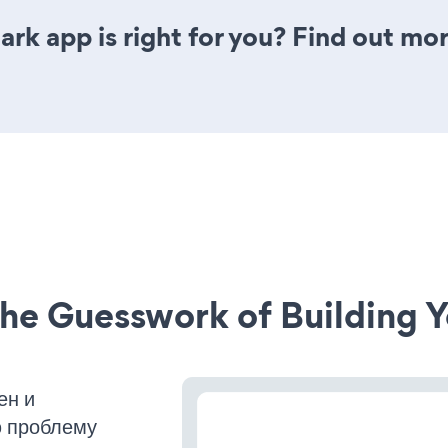
rk app is right for you? Find out mor
he Guesswork of Building Y
ен и
ю проблему