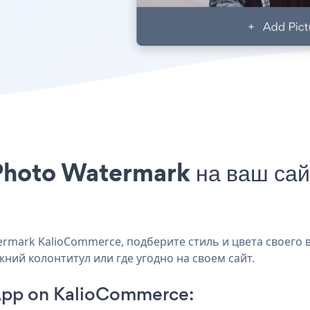
 Photo Watermark на ваш с
rmark KalioCommerce, подберите стиль и цвета своего в
ний колонтитул или где угодно на своем сайт.
App on KalioCommerce: