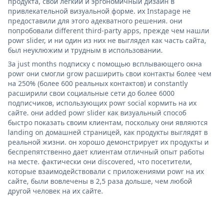
продукта, свой легкий и эргономичный дизайн в
привлекательной визуальной форме. их Instapage не
предоставили для этого адекватного решения. они
попробовали different third-party apps, прежде чем нашли
powr slider, и ни один из них не выглядел как часть сайта,
был неуклюжим и трудным в использовании.
За just months подписку с помощью всплывающего окна
powr они смогли grow расширить свои контакты более чем
на 250% (более 600 реальных контактов) и constantly
расширили свои социальные сети до более 6000
подписчиков, использующих powr social кормить на их
сайте. они added powr slider как визуальный способ
быстро показать своим клиентам, поскольку они являются
landing on домашней страницей, как продукты выглядят в
реальной жизни. он хорошо демонстрирует их продукты и
беспрепятственно дает клиентам отличный опыт работы
на месте. фактически они discovered, что посетители,
которые взаимодействовали с приложениями powr на их
сайте, были вовлечены в 2,5 раза дольше, чем любой
другой человек на их сайте.