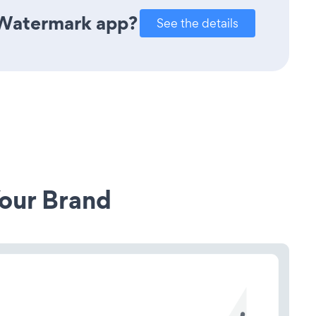
 Watermark app?
See the details
our Brand