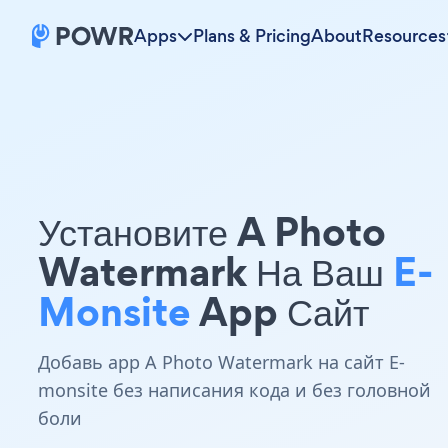
Apps
Plans & Pricing
About
Resources
Установите A Photo
Watermark На Ваш
E-
Monsite
App Сайт
Добавь app A Photo Watermark на сайт E-
monsite без написания кода и без головной
боли