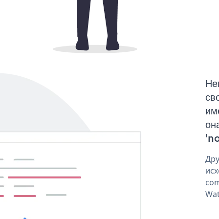
Не
св
им
он
'no
Дру
исх
com
Wat