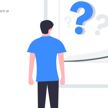
urn и