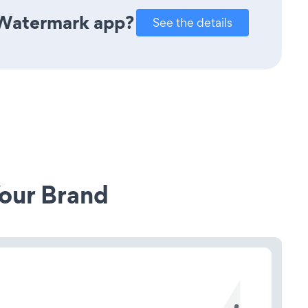
 Watermark app?
See the details
our Brand