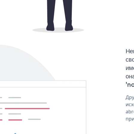
Не
св
им
он
'no
Дру
исх
abr
при